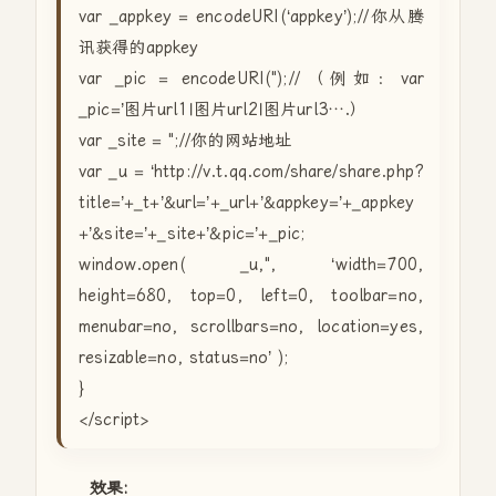
var _appkey = encodeURI(‘appkey’);//你从腾
讯获得的appkey
var _pic = encodeURI(");//（例如：var
_pic=’图片url1|图片url2|图片url3….）
var _site = ";//你的网站地址
var _u = ‘http://v.t.qq.com/share/share.php?
title=’+_t+’&url=’+_url+’&appkey=’+_appkey
+’&site=’+_site+’&pic=’+_pic;
window.open( _u,", ‘width=700,
height=680, top=0, left=0, toolbar=no,
menubar=no, scrollbars=no, location=yes,
resizable=no, status=no’ );
}
</script>
效果: