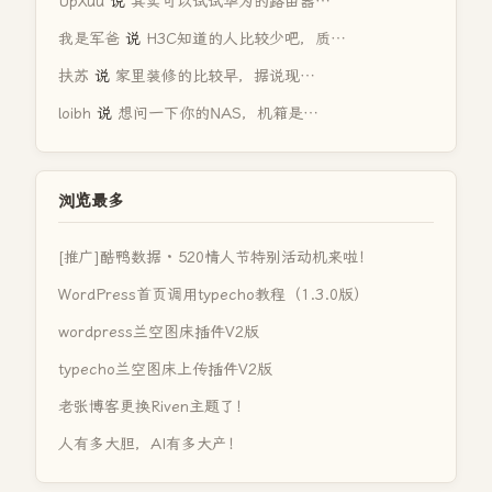
UpXuu
说
其实可以试试华为的路由器…
我是军爸
说
H3C知道的人比较少吧，质…
扶苏
说
家里装修的比较早，据说现…
loibh
说
想问一下你的NAS，机箱是…
浏览最多
[推广]酷鸭数据 · 520情人节特别活动机来啦！
WordPress首页调用typecho教程（1.3.0版）
wordpress兰空图床插件V2版
typecho兰空图床上传插件V2版
老张博客更换Riven主题了！
人有多大胆，AI有多大产！