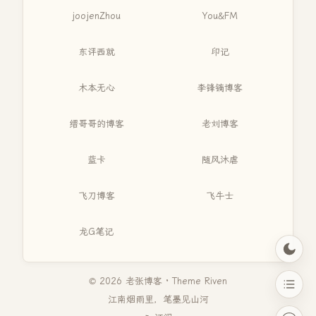
joojenZhou
You&FM
东评西就
印记
木本无心
李锋镝博客
缙哥哥的博客
老刘博客
蓝卡
随风沐虐
飞刀博客
飞牛士
龙G笔记
© 2026 老张博客 · Theme
Riven
江南烟雨里，笔墨见山河