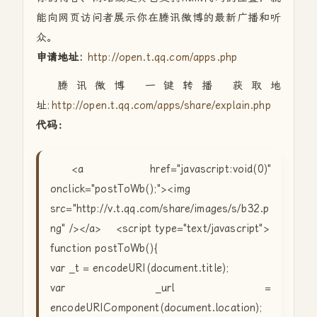
能向网页访问者展示你在腾讯微博的最新广播和听
众。
申请地址:
http://open.t.qq.com/apps.php
腾讯微博 一键转播 获取地
址:
http://open.t.qq.com/apps/share/explain.php
代码：
<a href="javascript:void(0)"
onclick="postToWb();"><img
src="http://v.t.qq.com/share/images/s/b32.p
ng" /></a> <script type="text/javascript">
function postToWb(){
var _t = encodeURI(document.title);
var _url =
encodeURIComponent(document.location);