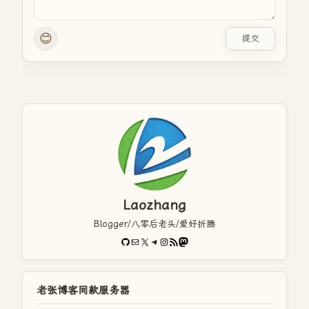
😊
提交
Laozhang
Blogger/八零后老头/爱好折腾
GitHub
电子邮件
X
Telegram
Instagram
RSS Feed
Mastodon
老张博客同款服务器