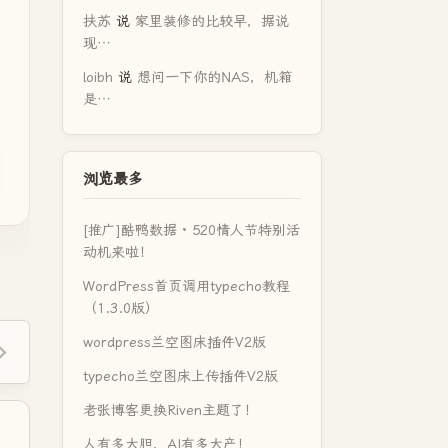
扶苏
说
家里装修的比较早，据说
现…
loibh
说
想问一下你的NAS，机箱
是…
浏览最多
[推广]酷鸭数据 · 520情人节特别活
动机来啦！
WordPress首页调用typecho教程
（1.3.0版）
wordpress兰空图床插件V2版
typecho兰空图床上传插件V2版
老张博客更换Riven主题了！
人有多大胆，AI有多大产！