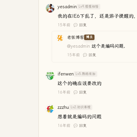
yesadmin
Lv9.惺惺相惜
我的在IE6下乱了，还是游子提醒
15年前
回复
老张博客
博主
@yesadmin
这个是编码问题，
15年前
回复
ifenwen
Lv5.熟稔有加
这个的确应该要改的
16年前
回复
zzzhu
Lv2.初识寒暄
想着就是编码的问题
16年前
回复