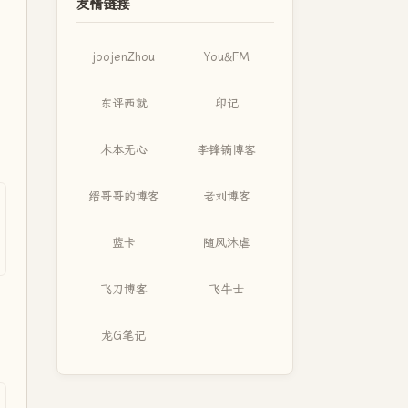
友情链接
joojenZhou
You&FM
东评西就
印记
木本无心
李锋镝博客
缙哥哥的博客
老刘博客
蓝卡
随风沐虐
飞刀博客
飞牛士
龙G笔记