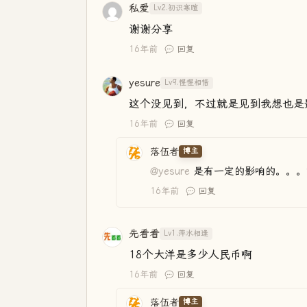
私爱
Lv2.初识寒暄
谢谢分享
16年前
回复
yesure
Lv9.惺惺相惜
这个没见到，不过就是见到我想也是
16年前
回复
落伍者
博主
@yesure
是有一定的影响的。。。
16年前
回复
先看看
Lv1.萍水相逢
18个大洋是多少人民币啊
16年前
回复
落伍者
博主