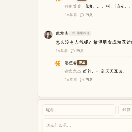
@先看看
18块。。。呵，18元。
16年前
回复
武龙杰
Lv1.萍水相逢
怎么没有人气呢？希望朋友成为互访
16年前
回复
落伍者
博主
@武龙杰
好的，一定天天互访。
16年前
回复