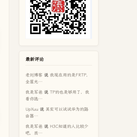
最新评论
老刘博客
说
我现在用的是FRTP，
全屋光…
我是军爸
说
TP的也是够用了，我
看你选…
UpXuu
说
其实可以试试华为的路
由器…
我是军爸
说
H3C知道的人比较少
吧，质…