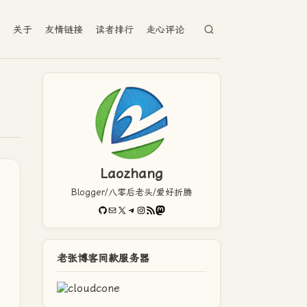
档
关于
友情链接
读者排行
走心评论
Laozhang
Blogger/八零后老头/爱好折腾
GitHub
电子邮件
X
Telegram
Instagram
RSS Feed
Mastodon
老张博客同款服务器