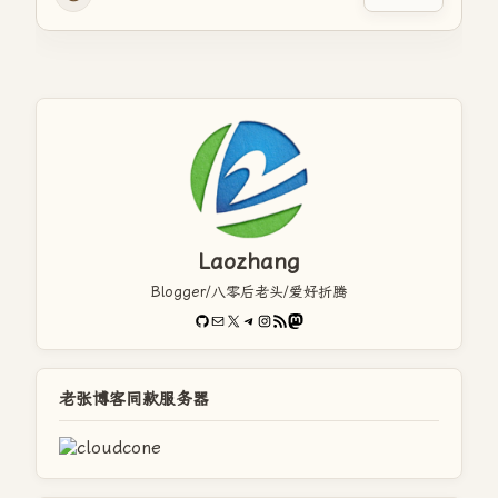
Laozhang
Blogger/八零后老头/爱好折腾
GitHub
电子邮件
X
Telegram
Instagram
RSS Feed
Mastodon
老张博客同款服务器