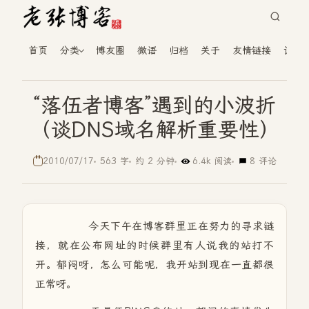
首页
分类
博友圈
微语
归档
关于
友情链接
读者
“落伍者博客”遇到的小波折
（谈DNS域名解析重要性）
2010/07/17
563 字
约 2 分钟
6.4k 阅读
8 评论
今天下午在博客群里正在努力的寻求链
接，就在公布网址的时候群里有人说我的站打不
开。郁闷呀，怎么可能呢，我开站到现在一直都很
正常呀。