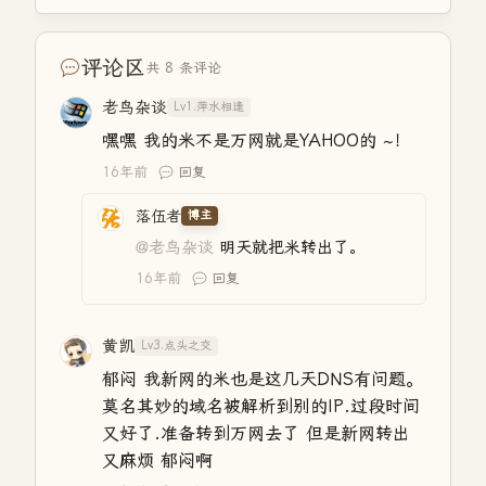
评论区
共 8 条评论
老鸟杂谈
Lv1.萍水相逢
嘿嘿 我的米不是万网就是YAHOO的 ~！
16年前
回复
落伍者
博主
@老鸟杂谈
明天就把米转出了。
16年前
回复
黄凯
Lv3.点头之交
郁闷 我新网的米也是这几天DNS有问题。
莫名其妙的域名被解析到别的IP.过段时间
又好了.准备转到万网去了 但是新网转出
又麻烦 郁闷啊