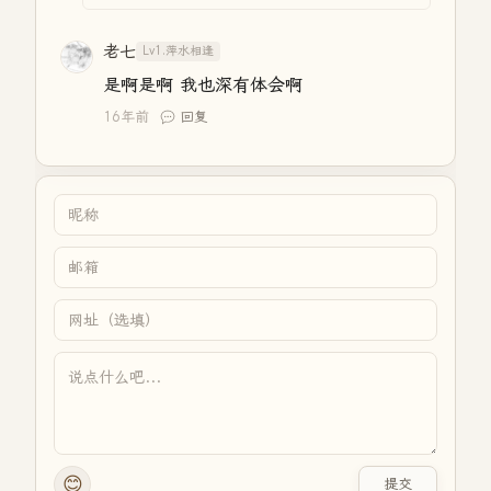
老七
Lv1.萍水相逢
是啊是啊 我也深有体会啊
16年前
回复
😊
提交