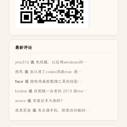
最新评论
ymz316
说
先收藏，以后用windows的…
西风
说
自从用了codex改成mac 很…
face
说
按我用桌面整理工具的经验…
koobai
说
目前就一台老的 2013 款ma…
acevs
说
安装后多大体积？
我是军爸
说
有点像手机，把类似功能的…