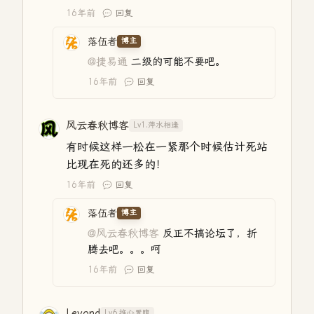
16年前
回复
落伍者
博主
@捷易通
二级的可能不要吧。
16年前
回复
风云春秋博客
Lv1.萍水相逢
有时候这样一松在一紧那个时候估计死站
比现在死的还多的！
16年前
回复
落伍者
博主
@风云春秋博客
反正不搞论坛了，折
腾去吧。。。呵
16年前
回复
Leyond
Lv6.推心置腹