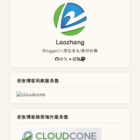
Laozhang
Blogger/八零后老头/爱好折腾
GitHub
电子邮件
X
Telegram
Instagram
RSS Feed
Mastodon
老张博客同款服务器
老张博客推荐海外服务器