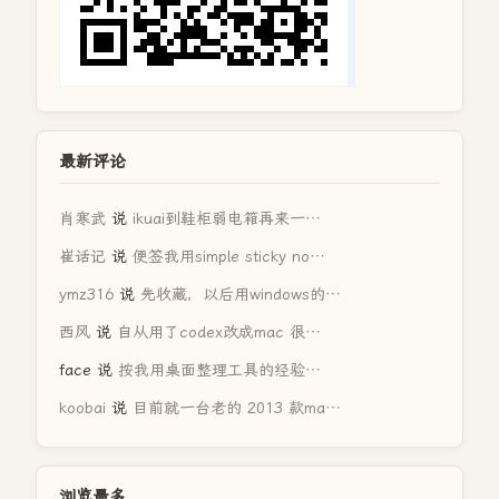
最新评论
肖寒武
说
ikuai到鞋柜弱电箱再来一…
崔话记
说
便签我用simple sticky no…
ymz316
说
先收藏，以后用windows的…
西风
说
自从用了codex改成mac 很…
face
说
按我用桌面整理工具的经验…
koobai
说
目前就一台老的 2013 款ma…
浏览最多