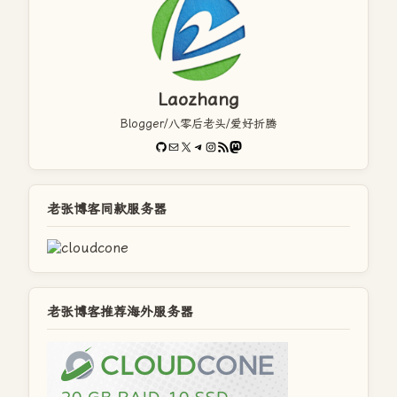
Laozhang
Blogger/八零后老头/爱好折腾
GitHub
电子邮件
X
Telegram
Instagram
RSS Feed
Mastodon
老张博客同款服务器
老张博客推荐海外服务器