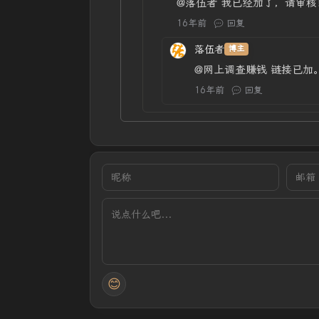
@落伍者
我已经加了，请审核！ 博客
16年前
回复
落伍者
博主
@网上调查赚钱
链接已加
16年前
回复
😊