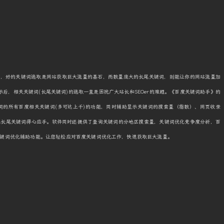
王，好的关键词选取是网站获取巨大流量的基石，而数量庞大的长尾关键词，则能让你的网站流量加
示后，相关关键词(长尾关键词)的选取一直是困扰广大站长和SEOer的难题。《百度关键词助手》的
词的所有百度相关关键词(多可达上千)的功能，同时辅助显示关键词的搜索量（指数）、网页收录
比长尾关键词得心应手。软件同时还提供了查询关键词的分地区搜索量，关键词优化竞争度分析，百
键词优化辅助功能。让您轻松应对百度关键词优化工作，快速获取巨大流量。