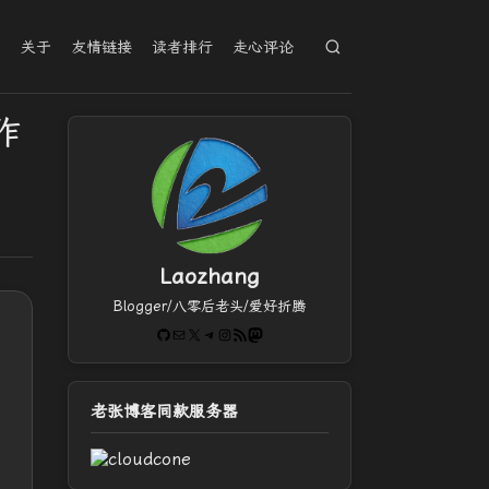
档
关于
友情链接
读者排行
走心评论
作
Laozhang
Blogger/八零后老头/爱好折腾
GitHub
电子邮件
X
Telegram
Instagram
RSS Feed
Mastodon
老张博客同款服务器