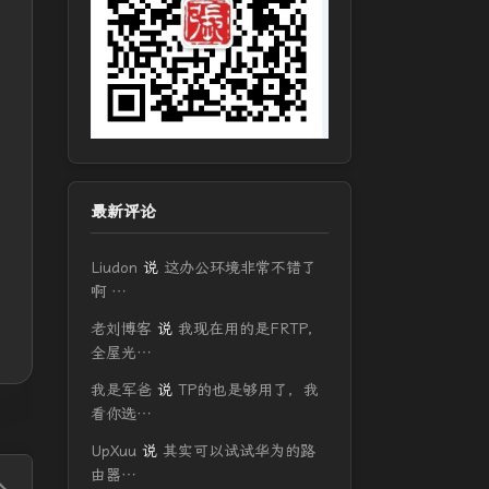
最新评论
Liudon
说
这办公环境非常不错了
啊 …
老刘博客
说
我现在用的是FRTP，
全屋光…
我是军爸
说
TP的也是够用了，我
看你选…
UpXuu
说
其实可以试试华为的路
由器…