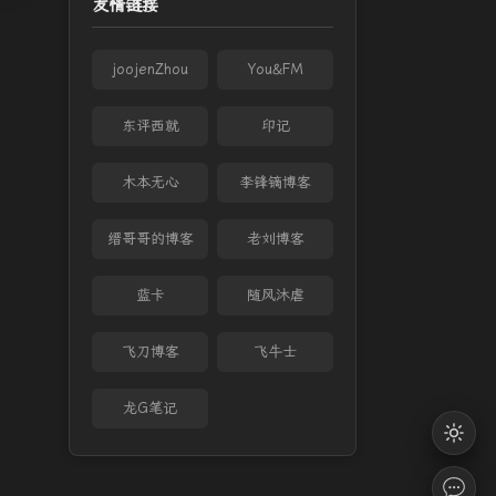
友情链接
joojenZhou
You&FM
东评西就
印记
木本无心
李锋镝博客
缙哥哥的博客
老刘博客
蓝卡
随风沐虐
飞刀博客
飞牛士
龙G笔记