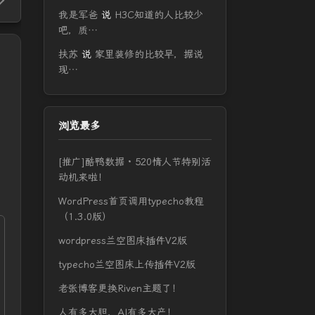
我是军爸
说
H3C知道的人比较少
吧，质…
扶苏
说
家里装修的比较早，据说
现…
浏览最多
[推广]酷鸭数据 · 520情人节特别活
动机来啦！
WordPress首页调用typecho教程
（1.3.0版）
wordpress兰空图床插件V2版
typecho兰空图床上传插件V2版
老张博客更换Riven主题了！
人有多大胆，AI有多大产！