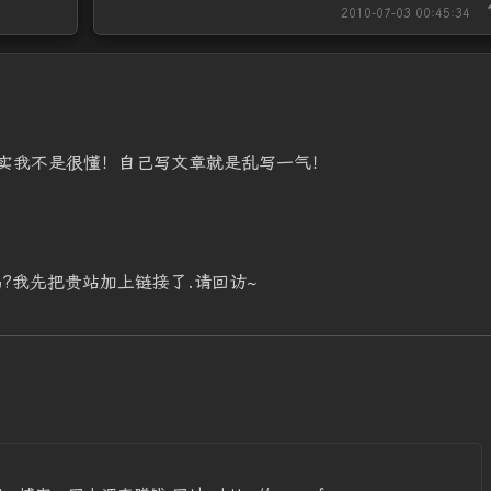
2010-07-03 00:45:34
实我不是很懂！自己写文章就是乱写一气！
?我先把贵站加上链接了.请回访~