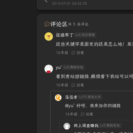
2010-07-01 06:52:05
评论区
共 5 条评论
征途布丁
Lv2.初识寒暄
这些关键字是固定的还是怎么地！其
16年前
回复
yu'
Lv5.熟稔有加
看到贵站招链接.麻烦看下我站可以吗
16年前
回复
落伍者
Lv10.莫逆之交
@yu'
好呀，我来加你的链接
16年前
回复
网上调查赚钱
Lv5.熟稔有加