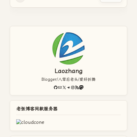
Laozhang
Blogger/八零后老头/爱好折腾
GitHub
电子邮件
X
Telegram
Instagram
RSS Feed
Mastodon
老张博客同款服务器