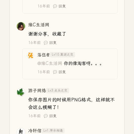
16年前
回复
维C生活网
谢谢分享，收藏了
16年前
回复
落伍者
Lv10.莫逆之交
@维C生活网
你的像淘客呀。。。
16年前
回复
游子网络
Lv3.点头之交
你保存图片的时候用PNG格式，这样就不
会这么模糊了！
16年前
回复
冷轩信
Lv1.萍水相逢