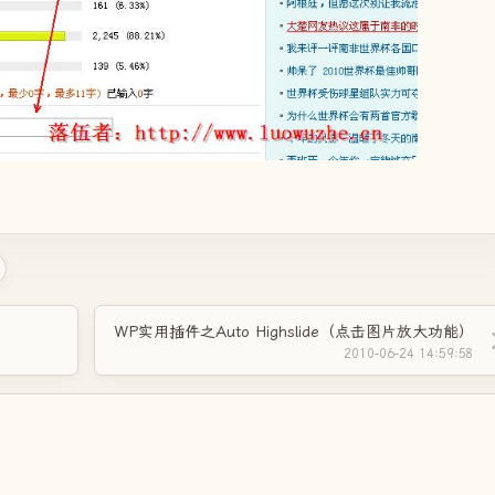
WP实用插件之Auto Highslide（点击图片放大功能）
2010-06-24 14:59:58