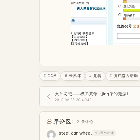
# QQB
# 世界杯
# 竟猜
# 腾讯官方活动
女生勿进-----极品笑话（jing子的死法）
2010-06-23 20:47:42
评论区
共 2 条评论
steel car wheel
Lv1.萍水相逢