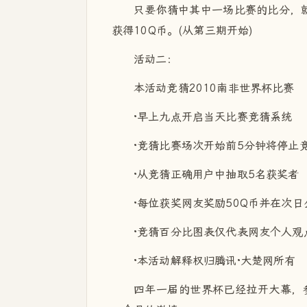
只要你猜中其中一场比赛的比分，
获得10Q币。(从第三期开始)
活动二：
本活动竞猜2010南非世界杯比赛
·早上九点开启当天比赛竞猜系统
·竞猜比赛场次开始前5分钟将停止
·从竞猜正确用户中抽取5名获奖者
·每位获奖网友奖励50Q币并在次日
·竞猜百分比图表仅代表网友个人观
·本活动解释权归腾讯·大楚网所有
四年一届的世界杯已经拉开大幕，