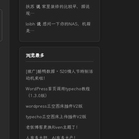
扶苏
说
家里装修的比较早，据说
现…
loibh
说
想问一下你的NAS，机箱
是…
浏览最多
[推广]酷鸭数据 · 520情人节特别活
动机来啦！
WordPress首页调用typecho教程
（1.3.0版）
wordpress兰空图床插件V2版
typecho兰空图床上传插件V2版
老张博客更换Riven主题了！
人有多大胆，AI有多大产！