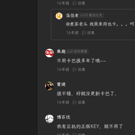
16年前
回复
落伍者
Lv10.莫逆之交
@煮茶老头
我原来用也卡。。。呵
16年前
回复
集趣
Lv2.初识寒暄
不用卡巴很多年了哦~~
16年前
回复
曹建
很不错，好就没更新卡巴了，
16年前
回复
博百优
我有正轨的正版KEY，就不用了