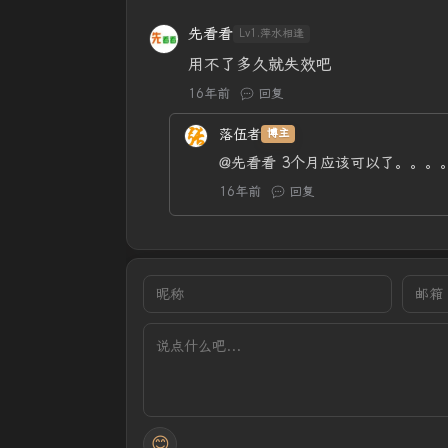
先看看
Lv1.萍水相逢
用不了多久就失效吧
16年前
回复
落伍者
博主
@先看看
3个月应该可以了。。。
16年前
回复
😊