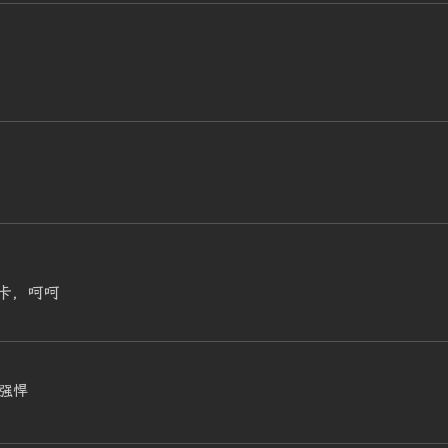
卡，呵呵
强悍