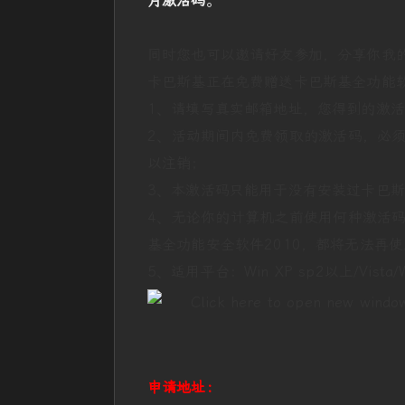
月激活码
。
同时您也可以邀请好友参加，分享你我
卡巴斯基正在免费赠送卡巴斯基全功能
1、请填写真实邮箱地址，您得到的激
2、活动期间内免费领取的激活码，必须
以注销；
3、本激活码只能用于没有安装过卡巴斯
4、无论你的计算机之前使用何种激活码
基全功能安全软件2010，都将无法再
5、适用平台：Win XP sp2以上/Vista/W
申请地址：