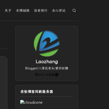
档
关于
友情链接
读者排行
走心评论
Laozhang
Blogger/八零后老头/爱好折腾
GitHub
电子邮件
X
Telegram
Instagram
RSS Feed
Mastodon
老张博客同款服务器