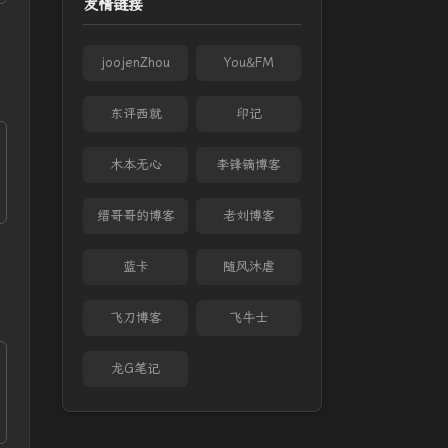
友情链接
joojenZhou
You&FM
东评西就
印记
木本无心
李锋镝博客
缙哥哥的博客
老刘博客
蓝卡
随风沐虐
飞刀博客
飞牛士
龙G笔记