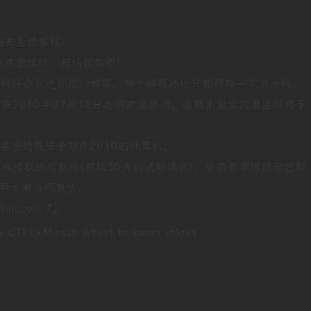
的安全世界杯！
软件激活码，赶快领取吧！
活码将会发送到您的邮箱，每个邮箱地址只能领取一次激活码；
在2010年07月15日之前激活使用，逾期未激活的激活码将予
基全功能安全软件2010的计算机；
或授权许可软件(包括30天的试用模式)，安装并激活过卡巴斯
使用本激活码激活；
indows 7。