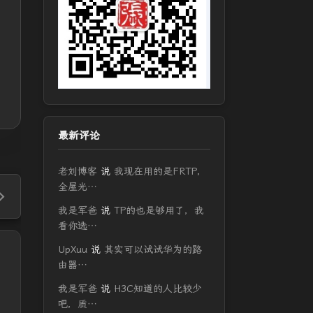
最新评论
老刘博客
说
我现在用的是FRTP，
全屋光…
我是军爸
说
TP的也是够用了，我
看你选…
UpXuu
说
其实可以试试华为的路
由器…
我是军爸
说
H3C知道的人比较少
！
吧，质…