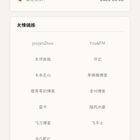
友情链接
joojenZhou
You&FM
东评西就
印记
木本无心
李锋镝博客
缙哥哥的博客
老刘博客
蓝卡
随风沐虐
飞刀博客
飞牛士
龙G笔记