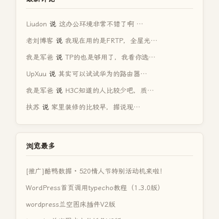
Liudon
说
这办公环境非常不错了啊 …
老刘博客
说
我现在用的是FRTP，全屋光…
我是军爸
说
TP的也是够用了，我看你选…
UpXuu
说
其实可以试试华为的路由器…
我是军爸
说
H3C知道的人比较少吧，质…
扶苏
说
家里装修的比较早，据说现…
浏览最多
[推广]酷鸭数据 · 520情人节特别活动机来啦！
WordPress首页调用typecho教程（1.3.0版）
wordpress兰空图床插件V2版