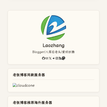
Laozhang
Blogger/八零后老头/爱好折腾
GitHub
电子邮件
X
Telegram
Instagram
RSS Feed
Mastodon
老张博客同款服务器
老张博客推荐海外服务器