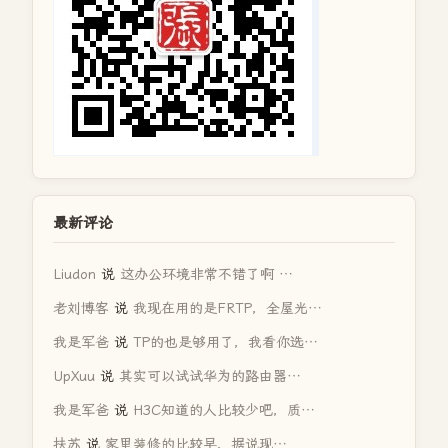
最新评论
Liudon
说
这办公环境非常不错了啊 …
老刘博客
说
我现在用的是FRTP，全屋光…
我是军爸
说
TP的也是够用了，我看你选…
UpXuu
说
其实可以试试华为的路由器…
我是军爸
说
H3C知道的人比较少吧，质…
扶苏
说
家里装修的比较早，据说现…