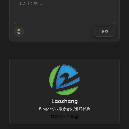
😊
提交
Laozhang
Blogger/八零后老头/爱好折腾
GitHub
电子邮件
X
Telegram
Instagram
RSS Feed
Mastodon