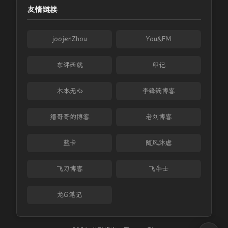
友情链接
joojenZhou
You&FM
东评西就
印记
木本无心
李锋镝博客
缙哥哥的博客
老刘博客
蓝卡
随风沐虐
飞刀博客
飞牛士
龙G笔记