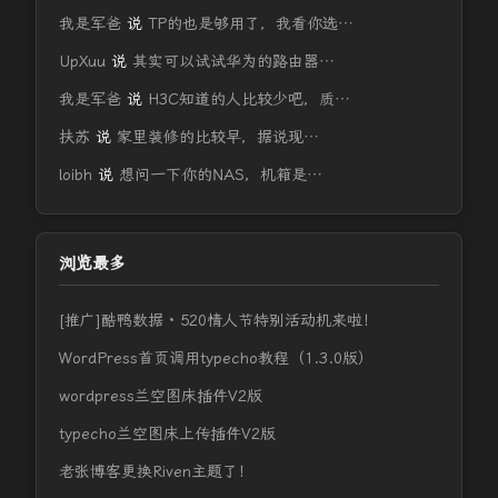
我是军爸
说
TP的也是够用了，我看你选…
UpXuu
说
其实可以试试华为的路由器…
我是军爸
说
H3C知道的人比较少吧，质…
扶苏
说
家里装修的比较早，据说现…
loibh
说
想问一下你的NAS，机箱是…
浏览最多
[推广]酷鸭数据 · 520情人节特别活动机来啦！
WordPress首页调用typecho教程（1.3.0版）
wordpress兰空图床插件V2版
typecho兰空图床上传插件V2版
老张博客更换Riven主题了！