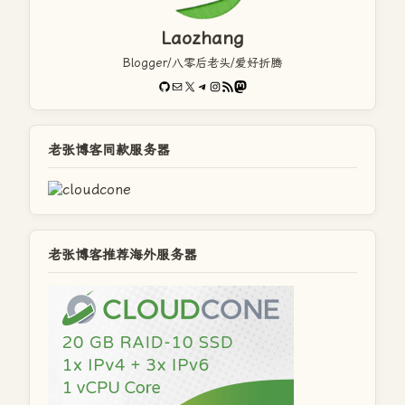
Laozhang
Blogger/八零后老头/爱好折腾
GitHub
电子邮件
X
Telegram
Instagram
RSS Feed
Mastodon
老张博客同款服务器
老张博客推荐海外服务器