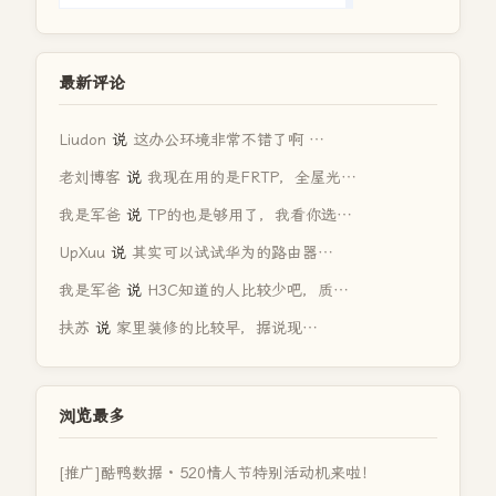
最新评论
Liudon
说
这办公环境非常不错了啊 …
老刘博客
说
我现在用的是FRTP，全屋光…
我是军爸
说
TP的也是够用了，我看你选…
UpXuu
说
其实可以试试华为的路由器…
我是军爸
说
H3C知道的人比较少吧，质…
扶苏
说
家里装修的比较早，据说现…
浏览最多
[推广]酷鸭数据 · 520情人节特别活动机来啦！