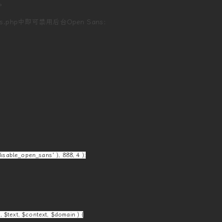
。
ons.php中即可禁用后台Open Sans：
disable_open_sans' ), 888, 4 );
 $text, $context, $domain ) {