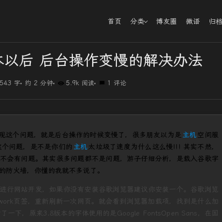
首页
分类
博友圈
微语
归
.8版本以后 后台操作变慢的解决办法
543 字
约 2 分钟
5.9k 阅读
1 评论
出现这个问题，就是后台操作的时候变慢了，很多朋友以为是
主机
空间服
这个问题，是不是你们的
主机
太垃圾了速度为什么这么慢!!! 其实不然，
不会有问题。其实很多问题都不是问题，游子仔细分析，是载入谷歌字
的防火墙，你懂的我就不多说了。
进行网站开发，如果你没有安装谷歌浏览器建议你安装一个。谷歌浏览
twork页签，重新刷新一次网页。就会看到浏览器加载项，找到是什么加
了一下，原来3.8版本的字体使用的是Google FontsOpen Sans，在国