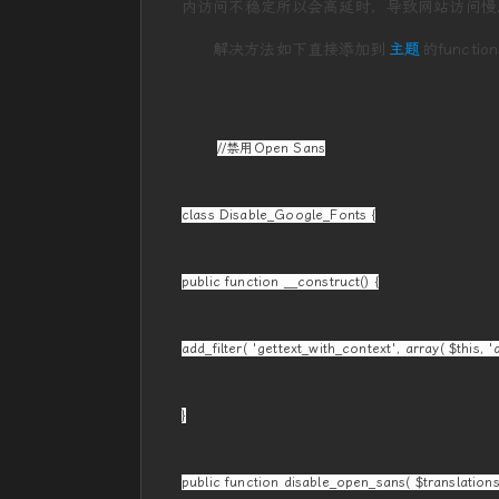
内访问不稳定所以会高延时，导致网站访问慢
解决方法如下直接添加到
主题
的functi
//禁用Open Sans
class Disable_Google_Fonts {
public function __construct() {
add_filter( 'gettext_with_context', array( $this, '
}
public function disable_open_sans( $translations,