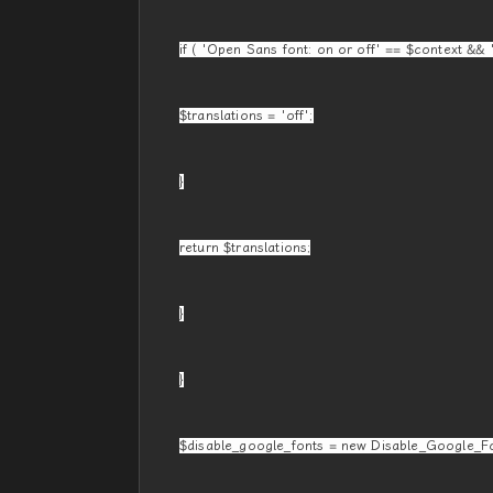
if ( 'Open Sans font: on or off' == $context && '
$translations = 'off';
}
return $translations;
}
}
$disable_google_fonts = new Disable_Google_Fo