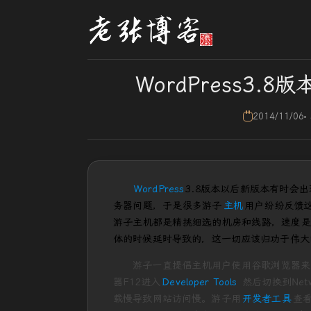
WordPress3
2014/11/06
WordPress
3.8版本以后新版本有时会
务器问题，于是很多游子
主机
用户纷纷反馈
游子主机都是精挑细选的机房和线路，速度是
体的时候延时导致的，这一切应该归功于伟大
游子一直提倡主机用户使用谷歌浏览器来
器F12进入
Developer Tools
然后切换到Ne
载慢导致网站访问慢。游子用
开发者工具
查看