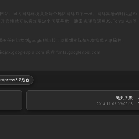
网站，国内网络环境复杂每个地区网络都不一样，网络高墙的时代里如
开变慢就可以肯定是这个问题导致。通常表现为调用JS,Fonts,Api等
 ，如果有任何链接到google的链接可以根据实际情况替换或者删除掉。
ax.googleapis.com 或者 fonts.googleapis.com
ordpress3.8后台
遇到失败
2014-11-07 09:02:18