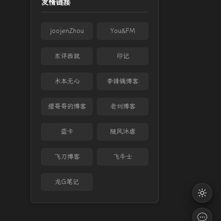
友情链接
joojenZhou
You&FM
东评西就
印记
木本无心
李锋镝博客
缙哥哥的博客
老刘博客
蓝卡
随风沐虐
飞刀博客
飞牛士
龙G笔记