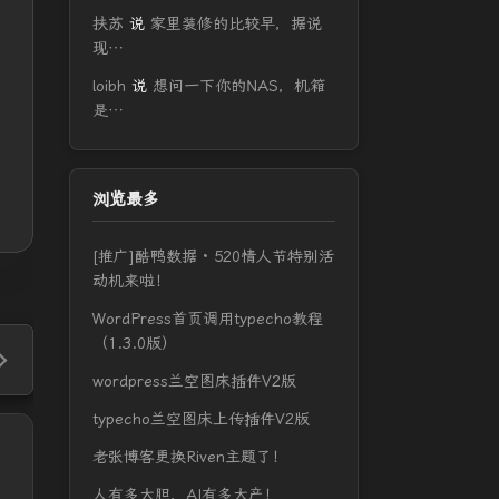
扶苏
说
家里装修的比较早，据说
现…
loibh
说
想问一下你的NAS，机箱
是…
浏览最多
[推广]酷鸭数据 · 520情人节特别活
动机来啦！
WordPress首页调用typecho教程
（1.3.0版）
wordpress兰空图床插件V2版
typecho兰空图床上传插件V2版
老张博客更换Riven主题了！
人有多大胆，AI有多大产！