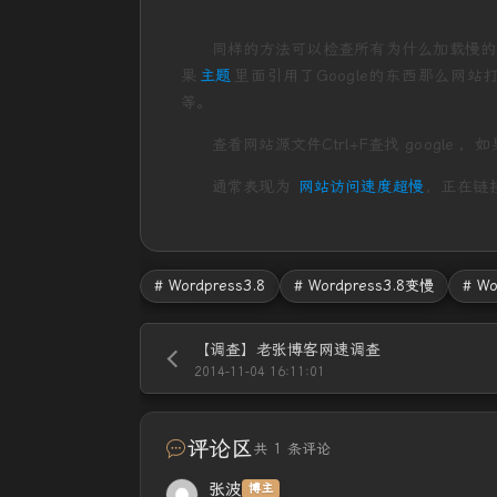
同样的方法可以检查所有为什么加载慢的
果
主题
里面引用了Google的东西那么网站打
等。
查看网站源文件Ctrl+F查找 google
通常表现为
网站访问速度超慢
，正在链接aj
# Wordpress3.8
# Wordpress3.8变慢
# W
【调查】老张博客网速调查
2014-11-04 16:11:01
评论区
共 1 条评论
张波
博主