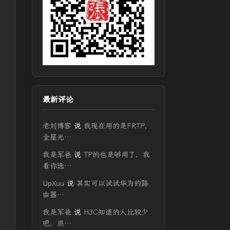
最新评论
老刘博客
说
我现在用的是FRTP，
全屋光…
我是军爸
说
TP的也是够用了，我
看你选…
UpXuu
说
其实可以试试华为的路
由器…
我是军爸
说
H3C知道的人比较少
吧，质…