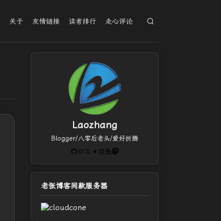
档
关于
友情链接
读者排行
走心评论
Laozhang
Blogger/八零后老头/爱好折腾
GitHub
电子邮件
X
Telegram
Instagram
RSS Feed
Mastodon
老张博客同款服务器